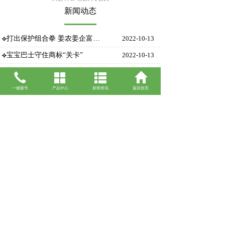
新闻动态
打出保护组合拳 姜农姜企富起来
2022-10-13
宝宝巴士守住商标“关卡”
2022-10-13
“元气森林”商标侵权案终审有果
2022-10-13
【案例】可以将名人的姓名注册为商标吗
2022-10-13
一键拨号
产品中心
新闻资讯
返回首页
【案例】在宣传展览中使用他人注册商标的行为是否构成商标侵权
2022-10-13
[商标知识]将他人服务商标作为招牌名称是否构成侵权
2022-10-13
查看更多
联系人：
手机：13483152721
地址：河北省石家庄市长安区中山东路265号汇景
国际1-2-1206