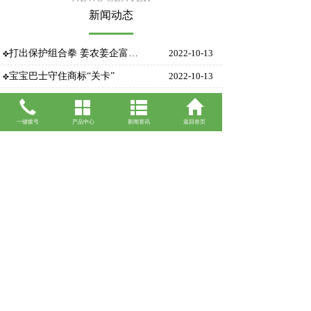
新闻动态
打出保护组合拳 姜农姜企富起来
2022-10-13
宝宝巴士守住商标“关卡”
2022-10-13
“元气森林”商标侵权案终审有果
2022-10-13
【案例】可以将名人的姓名注册为商标吗
2022-10-13
一键拨号
产品中心
新闻资讯
返回首页
【案例】在宣传展览中使用他人注册商标的行为是否构成商标侵权
2022-10-13
[商标知识]将他人服务商标作为招牌名称是否构成侵权
2022-10-13
查看更多
联系人：
手机：13483152721
地址：河北省石家庄市长安区中山东路265号汇景
国际1-2-1206